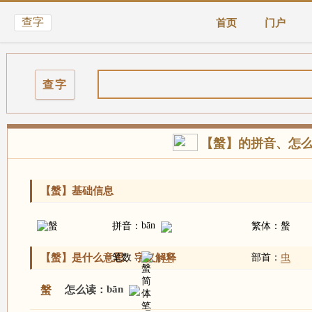
查字
首页
门户
查字
【螌】的拼音、怎
【螌】基础信息
bān
拼音：
繁体：
螌
16
【螌】是什么意思、字义解释
笔数：
部首：
虫
bān
螌
怎么读：