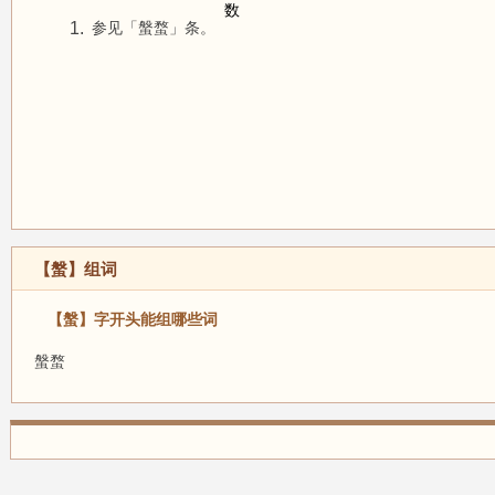
1.
参见「螌蝥」条。
【螌】组词
【螌】字开头能组哪些词
螌蝥