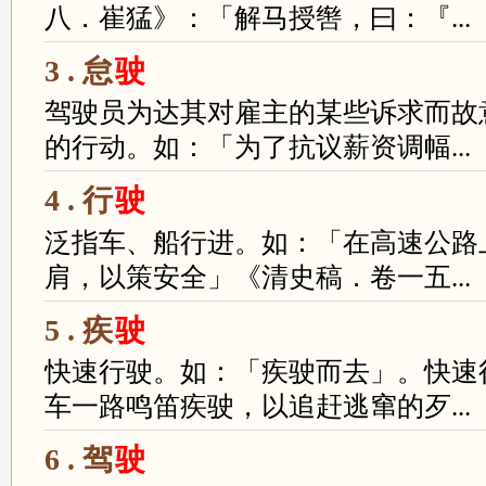
八．崔猛》：「解马授辔，曰：『...
3 . 怠
驶
驾驶员为达其对雇主的某些诉求而故
的行动。如：「为了抗议薪资调幅...
4 . 行
驶
泛指车、船行进。如：「在高速公路
肩，以策安全」《清史稿．卷一五...
5 . 疾
驶
快速行驶。如：「疾驶而去」。快速
车一路鸣笛疾驶，以追赶逃窜的歹...
6 . 驾
驶