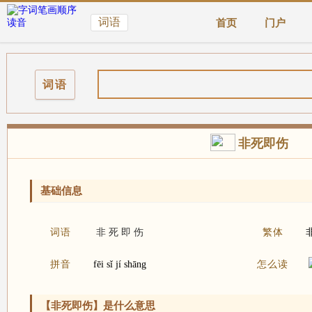
词语
首页
门户
词语
非死即伤
基础信息
词语
非
死
即
伤
繁体
拼音
fēi sǐ jí shāng
怎么读
【非死即伤】是什么意思